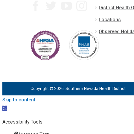
District Health O
Locations
Observed Holid
Copyright © 2026, Southern Nevada Health District
Skip to content
Open
toolbar
Accessibility Tools