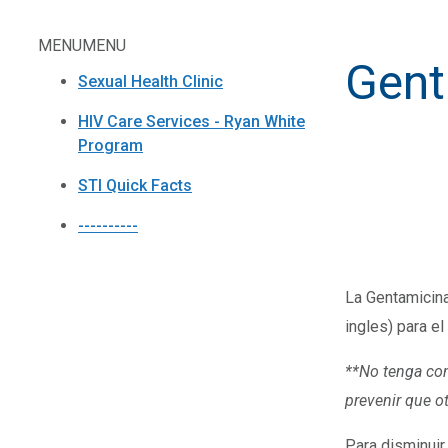
MENU
MENU
Gent
Sexual Health Clinic
HIV Care Services - Ryan White
Program
STI Quick Facts
----------
La Gentamicina
ingles) para el
**No tenga con
prevenir que o
Para disminuir