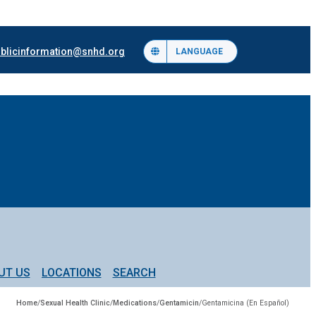
blicinformation@snhd.org
LANGUAGE
UT US
LOCATIONS
SEARCH
Home
/
Sexual Health Clinic
/
Medications
/
Gentamicin
/
Gentamicina (En Español)