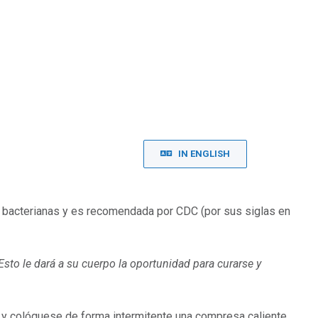
IN ENGLISH
s bacterianas y es recomendada por CDC (por sus siglas en
sto le dará a su cuerpo la oportunidad para curarse y
ea y colóquese de forma intermitente una compresa caliente,