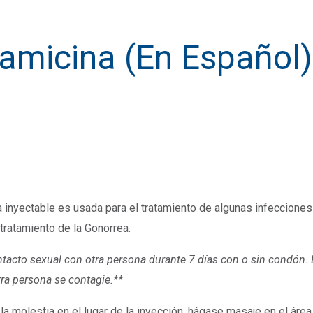
amicina (En Español)
 inyectable es usada para el tratamiento de algunas infeccione
 tratamiento de la Gonorrea.
tacto sexual con otra persona durante 7 días con o sin condón. E
tra persona se contagie.**
 la molestia en el lugar de la inyección, hágase masaje en el ár