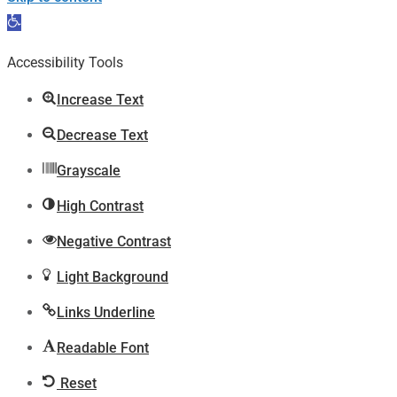
Open
toolbar
Accessibility Tools
Increase Text
Decrease Text
Grayscale
High Contrast
Negative Contrast
Light Background
Links Underline
Readable Font
Reset