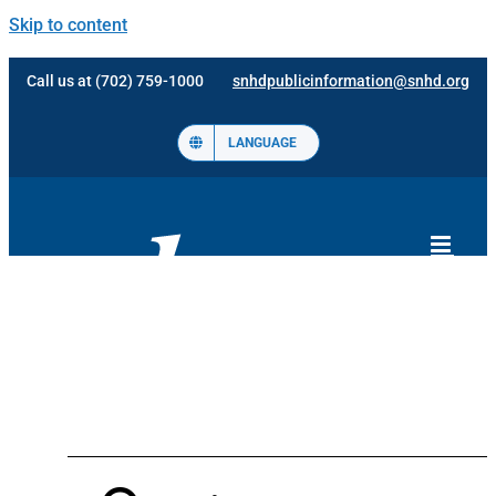
Skip to content
Call us at (702) 759-1000
snhdpublicinformation@snhd.org
LANGUAGE