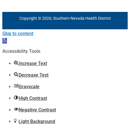
Copyright © 2026, Southern Nevada Health District
Skip to content
Open
toolbar
Accessibility Tools
Increase Text
Decrease Text
Grayscale
High Contrast
Negative Contrast
Light Background