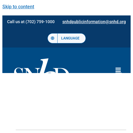
Skip to content
Call us at (702) 759-1000
snhdpublicinformation@snhd.org
LANGUAGE