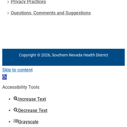
Privacy Practices
Questions, Comments and Suggestions
Copyright © 2026, Southern Nevada Health District
Skip to content
Open
toolbar
Accessibility Tools
Increase Text
Decrease Text
Grayscale