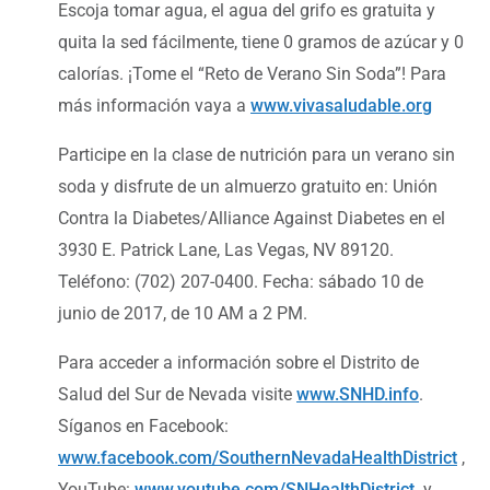
Escoja tomar agua, el agua del grifo es gratuita y
quita la sed fácilmente, tiene 0 gramos de azúcar y 0
calorías. ¡Tome el “Reto de Verano Sin Soda”! Para
más información vaya a
www.vivasaludable.org
Participe en la clase de nutrición para un verano sin
soda y disfrute de un almuerzo gratuito en: Unión
Contra la Diabetes/Alliance Against Diabetes en el
3930 E. Patrick Lane, Las Vegas, NV 89120.
Teléfono: (702) 207-0400. Fecha: sábado 10 de
junio de 2017, de 10 AM a 2 PM.
Para acceder a información sobre el Distrito de
Salud del Sur de Nevada visite
www.SNHD.info
.
Síganos en Facebook:
www.facebook.com/SouthernNevadaHealthDistrict
,
YouTube:
www.youtube.com/SNHealthDistrict
y