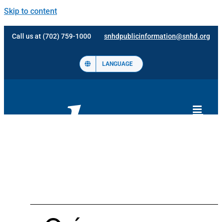
Skip to content
Call us at (702) 759-1000
snhdpublicinformation@snhd.org
LANGUAGE